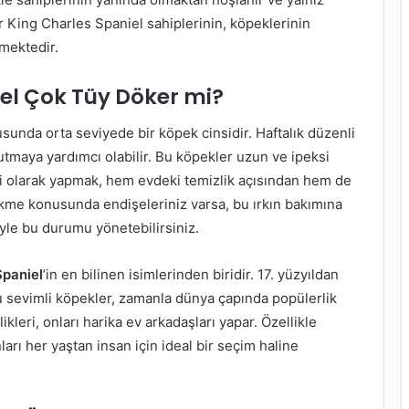
r King Charles Spaniel sahiplerinin, köpeklerinin
kmektedir.
iel Çok Tüy Döker mi?
unda orta seviyede bir köpek cinsidir. Haftalık düzenli
tutmaya yardımcı olabilir. Bu köpekler uzun ve ipeksi
nli olarak yapmak, hem evdeki temizlik açısından hem de
dökme konusunda endişeleriniz varsa, bu ırkın bakımına
iyle bu durumu yönetebilirsiniz.
Spaniel
’in en bilinen isimlerinden biridir. 17. yüzyıldan
 bu sevimli köpekler, zamanla dünya çapında popülerlik
ikleri, onları harika ev arkadaşları yapar. Özellikle
nları her yaştan insan için ideal bir seçim haline