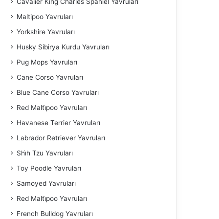
Cavalier King Charles Spaniel​ Yavruları
Maltipoo Yavruları
Yorkshire Yavruları
Husky Sibirya Kurdu Yavruları
Pug Mops Yavruları
Cane Corso Yavruları
Blue Cane Corso Yavruları
Red Malti̇poo Yavruları
Havanese Terrier Yavruları
Labrador Retriever Yavruları
Shi̇h Tzu Yavruları
Toy Poodle Yavruları
Samoyed Yavruları
Red Malti̇poo Yavruları
French Bulldog Yavruları