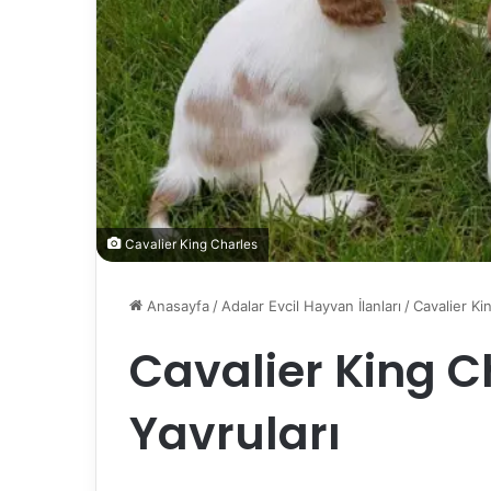
Cavalier King Charles
Anasayfa
/
Adalar Evcil Hayvan İlanları
/
Cavalier Ki
Cavalier King C
Yavruları