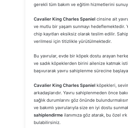
gerekli tüm bakım ve eğitim hizmetlerini sunu
Cavalier King Charles Spaniel
cinsine ait yavru
ve mutlu bir yaşam sunmayı hedeflemektedir. Ya
chip kayıtları eksiksiz olarak teslim edilir. Sa
verilmesi için titizlikle yürütülmektedir.
Bu yavrular, evde bir köpek dostu arayan herke
ve sadık köpeklerden birini ailenize katmak ist
başvurarak yavru sahiplenme sürecine başlayabi
Cavalier King Charles Spaniel
köpekleri, sevi
arkadaşlarıdır. Yavru sahiplenmeden önce bakı
sağlık durumlarını göz önünde bulundurmalısın
ve bakımlı yavrularıyla size en iyi dostu sunmak
sahiplendirme
ilanımıza göz atarak, bu özel ırk
bulabilirsiniz.