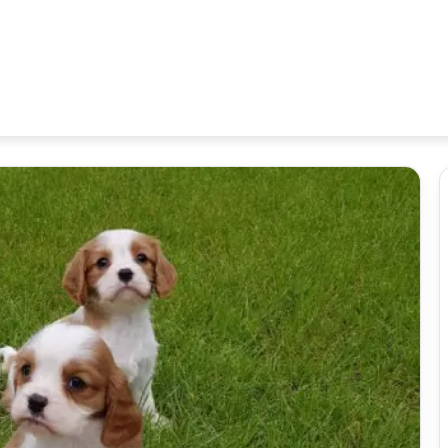
tlerimiz
Evcil Hayvan İlanları
Referanslar
Blog
İletişim