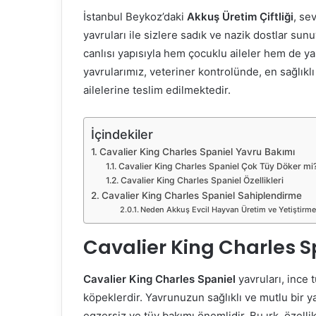
İstanbul Beykoz’daki
Akkuş Üretim Çiftliği
, se
yavruları ile sizlere sadık ve nazik dostlar sunu
canlısı yapısıyla hem çocuklu aileler hem de ya
yavrularımız, veteriner kontrolünde, en sağlıklı
ailelerine teslim edilmektedir.
İçindekiler
Cavalier King Charles Spaniel Yavru Bakımı
Cavalier King Charles Spaniel Çok Tüy Döker mi
Cavalier King Charles Spaniel Özellikleri
Cavalier King Charles Spaniel Sahiplendirme
Neden Akkuş Evcil Hayvan Üretim ve Yetiştirme 
Cavalier King Charles S
Cavalier King Charles Spaniel
yavruları, ince 
köpeklerdir. Yavrunuzun sağlıklı ve mutlu bir
egzersiz ve tüy bakımı önemlidir. Bu ırk, özelli