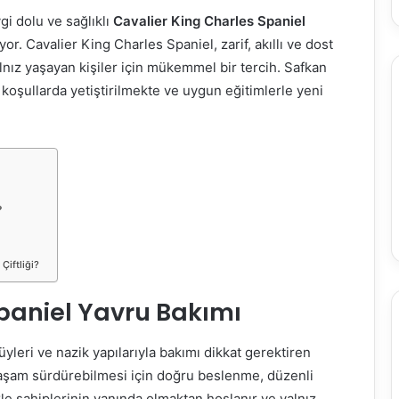
vgi dolu ve sağlıklı
Cavalier King Charles Spaniel
yor. Cavalier King Charles Spaniel, zarif, akıllı ve dost
lnız yaşayan kişiler için mükemmel bir tercih. Safkan
 koşullarda yetiştirilmekte ve uygun eğitimlerle yeni
?
Çiftliği?
paniel Yavru Bakımı
tüyleri ve nazik yapılarıyla bakımı dikkat gerektiren
 yaşam sürdürebilmesi için doğru beslenme, düzenli
kle sahiplerinin yanında olmaktan hoşlanır ve yalnız