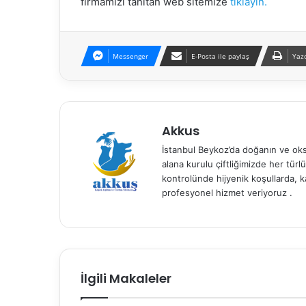
firmamızı tanıtan web sitemize
tıklayın.
Messenger
E-Posta ile paylaş
Yazd
Akkus
İstanbul Beykoz’da doğanın ve oks
alana kurulu çiftliğimizde her türl
kontrolünde hijyenik koşullarda, k
profesyonel hizmet veriyoruz .
İlgili Makaleler