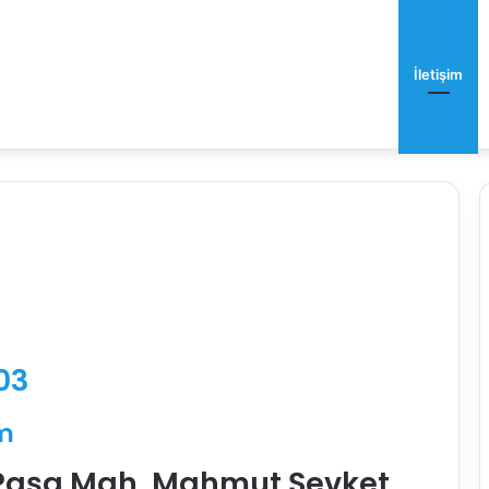
tlerimiz
Evcil Hayvan İlanları
Referanslar
Blog
İletişim
03
m
Paşa Mah, Mahmut Şevket