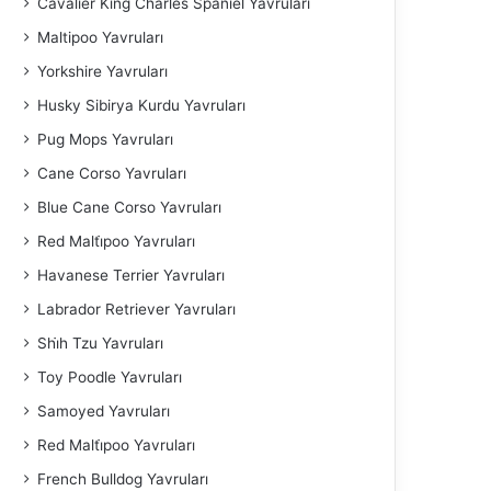
Cavalier King Charles Spaniel​ Yavruları
Maltipoo Yavruları
Yorkshire Yavruları
Husky Sibirya Kurdu Yavruları
Pug Mops Yavruları
Cane Corso Yavruları
Blue Cane Corso Yavruları
Red Malti̇poo Yavruları
Havanese Terrier Yavruları
Labrador Retriever Yavruları
Shi̇h Tzu Yavruları
Toy Poodle Yavruları
Samoyed Yavruları
Red Malti̇poo Yavruları
French Bulldog Yavruları