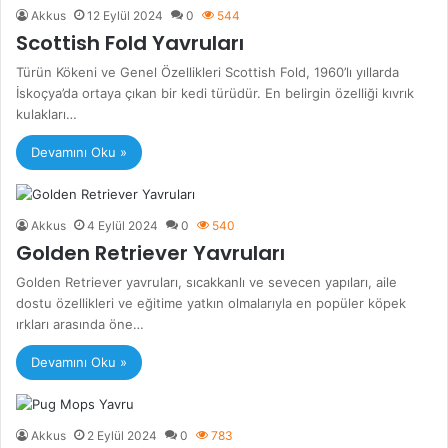
Akkus
12 Eylül 2024
0
544
Scottish Fold Yavruları
Türün Kökeni ve Genel Özellikleri Scottish Fold, 1960’lı yıllarda
İskoçya’da ortaya çıkan bir kedi türüdür. En belirgin özelliği kıvrık
kulakları…
Devamını Oku »
Akkus
4 Eylül 2024
0
540
Golden Retriever Yavruları
Golden Retriever yavruları, sıcakkanlı ve sevecen yapıları, aile
dostu özellikleri ve eğitime yatkın olmalarıyla en popüler köpek
ırkları arasında öne…
Devamını Oku »
Akkus
2 Eylül 2024
0
783