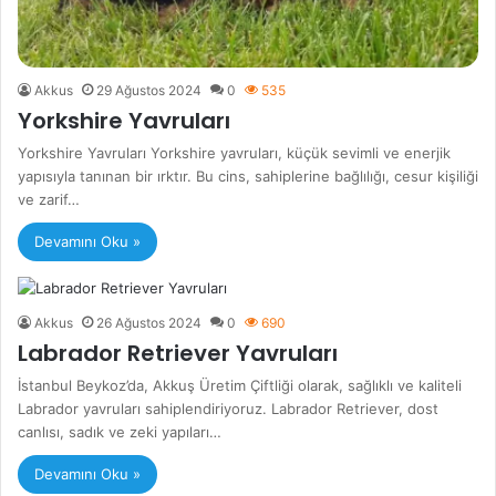
Akkus
29 Ağustos 2024
0
535
Yorkshire Yavruları
Yorkshire Yavruları Yorkshire yavruları, küçük sevimli ve enerjik
yapısıyla tanınan bir ırktır. Bu cins, sahiplerine bağlılığı, cesur kişiliği
ve zarif…
Devamını Oku »
Akkus
26 Ağustos 2024
0
690
Labrador Retriever Yavruları
İstanbul Beykoz’da, Akkuş Üretim Çiftliği olarak, sağlıklı ve kaliteli
Labrador yavruları sahiplendiriyoruz. Labrador Retriever, dost
canlısı, sadık ve zeki yapıları…
Devamını Oku »