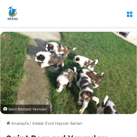
M
Saint Bernard Yavruları
Anasayfa
/
Adalar Evcil Hayvan İlanları