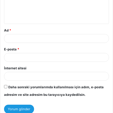
u
m
*
Ad
*
E-posta
*
İnternet sitesi
Daha sonraki yorumlarımda kullanılması için adım, e-posta
adresim ve site adresim bu tarayıcıya kaydedilsin.