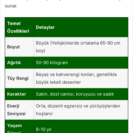
sunar.
Temel
Detaylar
Özellikleri
Büyük (Yetişkinlerde ortalama 65-90 cm
Boyut
boy)
Ağırlık
50-90 kilogram
Beyaz ve kahverengi tonları, genellikle
Tüy Rengi
büyük lekeli desenler
Karakter
Sakin, dost canlısı, koruyucu ve sadık
Enerji
Orta, düzenli egzersiz ve yürüyüşlerden
Seviyesi
hoşlanır
Yaşam
8-10 yıl